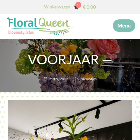
0
Winkelwagen
€
0,00
Menu
×
MENU
START
VOORJAAR —
OVER ONS
DIENSTEN
mrt 5, 2025
Nieuwtjes
AFSCHEID MET BLOEMEN
COLLECTIE
WEBSHOP
BLOG