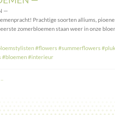
N —
oemenpracht! Prachtige soorten alliums, pioenen
 eerste zomerbloemen staan weer in onze blo
loemstylisten
#flowers
#summerflowers
#plu
s
#bloemen
#interieur
 —