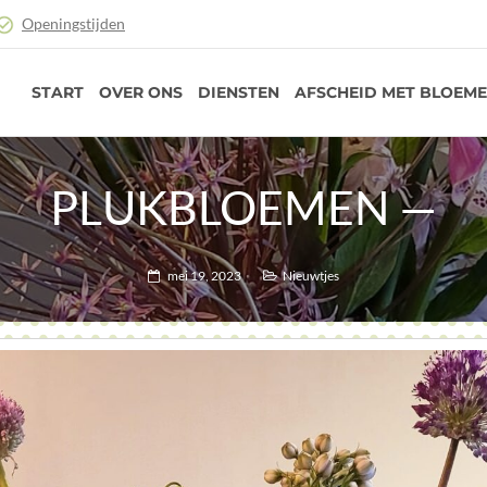
Openingstijden
START
OVER ONS
DIENSTEN
AFSCHEID MET BLOEM
PLUKBLOEMEN —
mei 19, 2023
Nieuwtjes