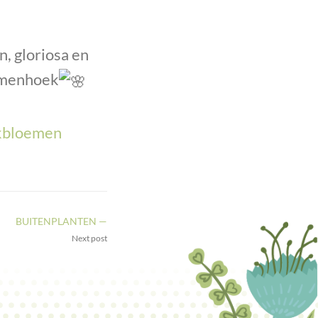
, gloriosa en
emenhoek
kbloemen
BUITENPLANTEN —
Next post