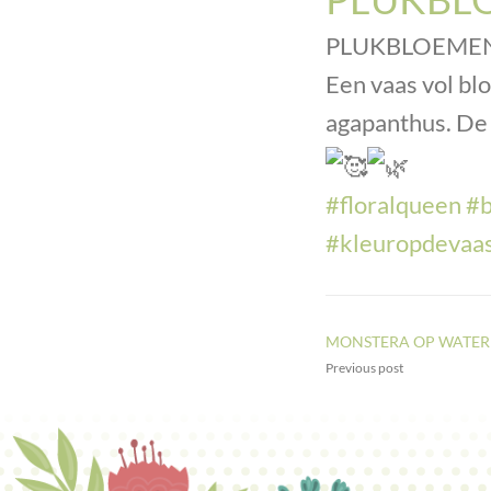
PLUKBLOEME
Een vaas vol bl
agapanthus. De
#floralqueen
#b
#kleuropdevaa
MONSTERA OP WATER
Previous post