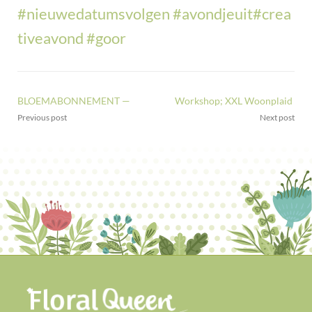
#
nieuwedatumsvolgen
#
avondjeuit
#
crea
tiveavond
#
goor
BLOEMABONNEMENT —
Workshop; XXL Woonplaid
Previous post
Next post