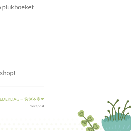
p plukboeket
kshop!
EDERDAG — 🌺💓☘🍍❤
Next post