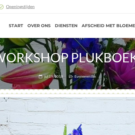
Openingstijden
START
OVER ONS
DIENSTEN
AFSCHEID MET BLOEM
 WORKSHOP PLUKBOE
jul 19, 2018
Evenementen