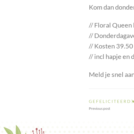
Kom dan donder
// Floral Queen
// Donderdagav
// Kosten 39.50
// incl hapje en
Meld je snel aa
G E F E L I C I T E E R D 
Previous post