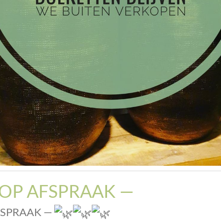
OP AFSPRAAK —
FSPRAAK —