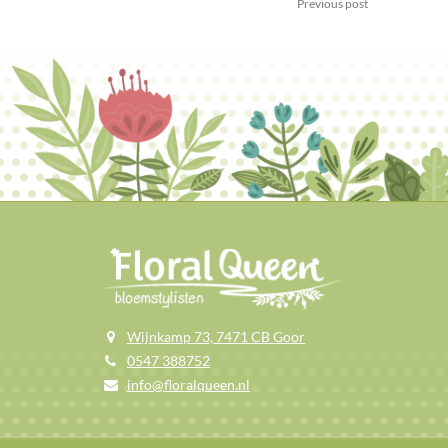
Previous post
Wijnkamp 73, 7471 CB Goor
0547 388752
info@floralqueen.nl