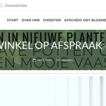
Openingstijden
START
OVER ONS
DIENSTEN
AFSCHEID MET BLOEM
INKEL OP AFSPRAAK
mrt 8, 2021
Nieuwtjes