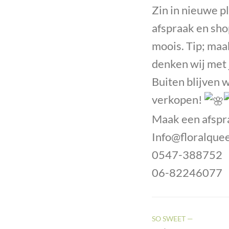
Zin in nieuwe p
afspraak en shop
moois. Tip; maak
denken wij met
Buiten blijven 
verkopen!
Maak een afspra
Info@floralquee
0547-388752
06-82246077
SO SWEET —