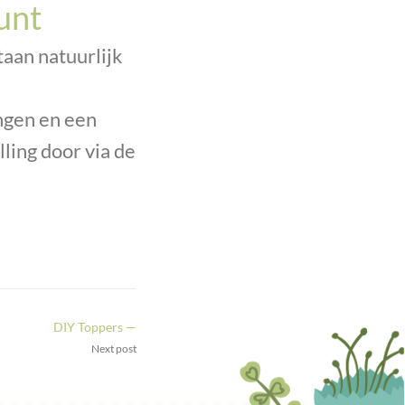
unt
taan natuurlijk
ngen en een
ling door via de
DIY Toppers —
Next post