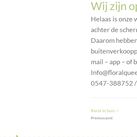
Wij zijn 
Helaas is onze 
achter de scher
Daarom hebben 
buitenverkooppu
mail – app – of 
Info@floralquee
0547-388752 
Kerst in huis —
Previous post