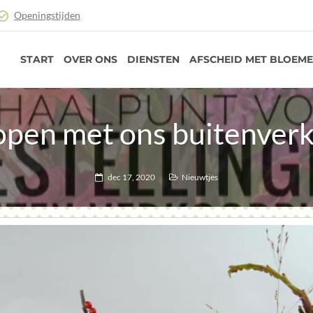
Openingstijden
START
OVER ONS
DIENSTEN
AFSCHEID MET BLOEM
 open met ons buitenve
dec 17, 2020
Nieuwtjes