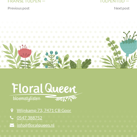
FRANSE TULPEN —
TULPENTIJD —
Previous post
Next post
Wijnkamp 73, 7471 CB Goor
0547 388752
info@floralqueen.nl