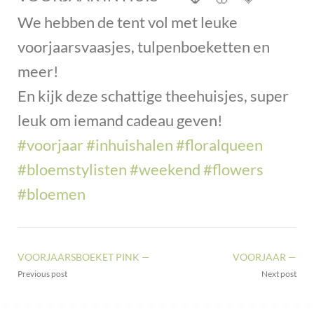
We hebben de tent vol met leuke
voorjaarsvaasjes, tulpenboeketten en
meer!
En kijk deze schattige theehuisjes, super
leuk om iemand cadeau geven!
#voorjaar
#inhuishalen
#floralqueen
#bloemstylisten
#weekend
#flowers
#bloemen
VOORJAARSBOEKET PINK —
VOORJAAR —
Previous post
Next post