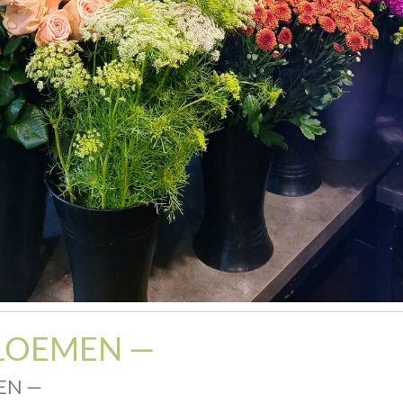
BLOEMEN —
EN —