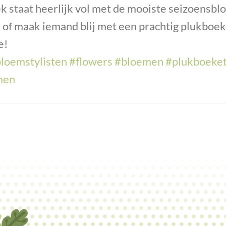
 staat heerlijk vol met de mooiste seizoensb
en of maak iemand blij met een prachtig plukboe
e!
loemstylisten
#flowers
#bloemen
#plukboeke
men