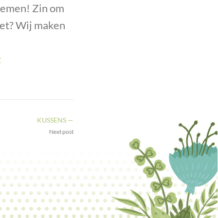
loemen! Zin om
ket? Wij maken
t
KUSSENS —
Next post