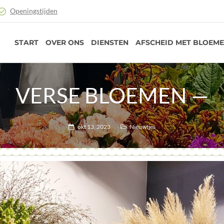
Openingstijden
START
OVER ONS
DIENSTEN
AFSCHEID MET BLOEM
VERSE BLOEMEN —
okt 13, 2023
Nieuwtjes