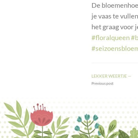
De bloemenhoek
je vaas te vull
het graag voor j
#floralqueen
#b
#seizoensbloe
LEKKER WEERTJE —
Previous post