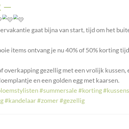
 —
vakantie gaat bijna van start, tijd om het buite
oie items ontvang je nu 40% of 50% korting tij
of overkapping gezellig met een vrolijk kussen,
loemplantje en een golden egg met kaarsen.
loemstylisten
#summersale
#korting
#kussen
gg
#kandelaar
#zomer
#gezellig