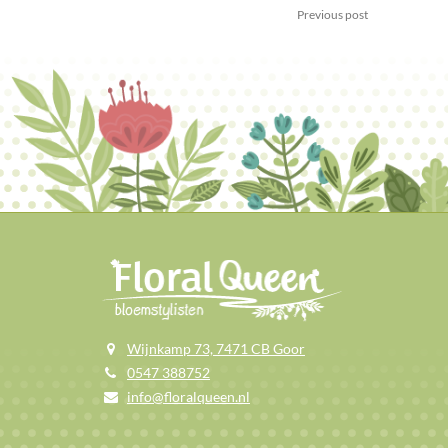
Previous post
Wijnkamp 73, 7471 CB Goor
0547 388752
info@floralqueen.nl