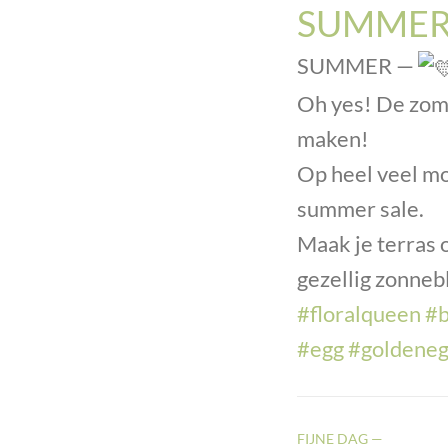
SUMMER
SUMMER —
Oh yes! De zomer
maken!
Op heel veel mo
summer sale.
Maak je terras 
gezellig zonneb
#floralqueen
#b
#egg
#goldene
FIJNE DAG —