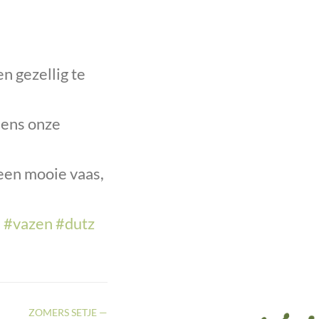
n gezellig te
dens onze
 een mooie vaas,
s
#vazen
#dutz
ZOMERS SETJE —