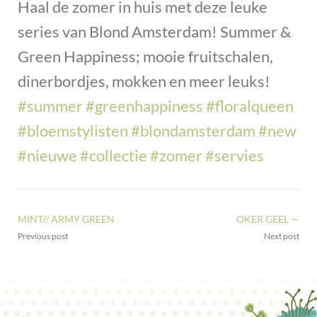
Haal de zomer in huis met deze leuke
series van Blond Amsterdam! Summer &
Green Happiness; mooie fruitschalen,
dinerbordjes, mokken en meer leuks!
#summer
#greenhappiness
#floralqueen
#bloemstylisten
#blondamsterdam
#new
#nieuwe
#collectie
#zomer
#servies
MINT// ARMY GREEN
OKER GEEL —
Previous post
Next post