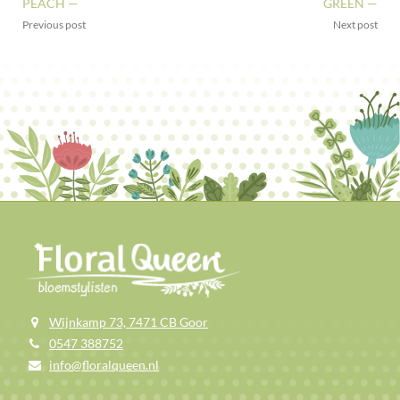
PEACH —
GREEN —
Previous post
Next post
Wijnkamp 73, 7471 CB Goor
0547 388752
info@floralqueen.nl