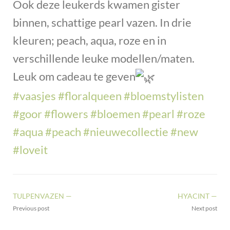
Ook deze leukerds kwamen gister
binnen, schattige pearl vazen. In drie
kleuren; peach, aqua, roze en in
verschillende leuke modellen/maten.
Leuk om cadeau te geven
#vaasjes
#floralqueen
#bloemstylisten
#goor
#flowers
#bloemen
#pearl
#roze
#aqua
#peach
#nieuwecollectie
#new
#loveit
TULPENVAZEN —
HYACINT —
Previous post
Next post