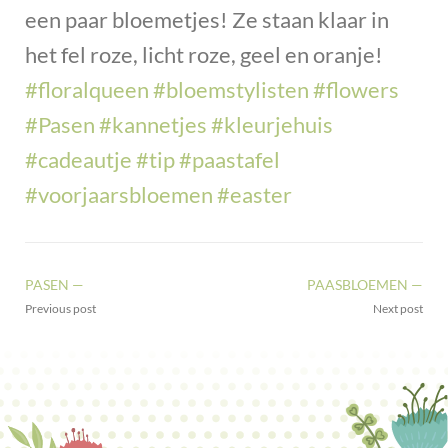
een paar bloemetjes! Ze staan klaar in
het fel roze, licht roze, geel en oranje!
#floralqueen
#bloemstylisten
#flowers
#Pasen
#kannetjes
#kleurjehuis
#cadeautje
#tip
#paastafel
#voorjaarsbloemen
#easter
PASEN —
PAASBLOEMEN —
Previous post
Next post