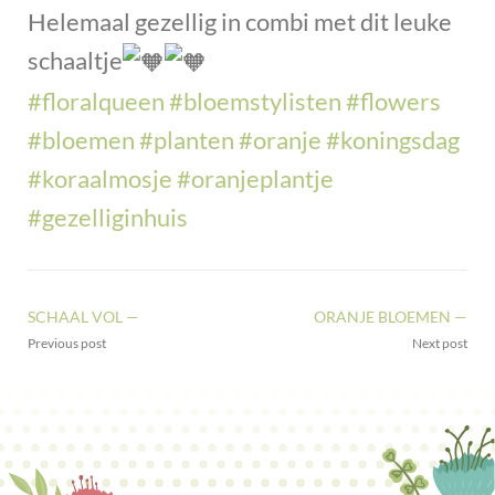
Helemaal gezellig in combi met dit leuke
schaaltje
#floralqueen
#bloemstylisten
#flowers
#bloemen
#planten
#oranje
#koningsdag
#koraalmosje
#oranjeplantje
#gezelliginhuis
SCHAAL VOL —
ORANJE BLOEMEN —
Previous post
Next post