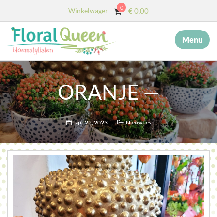
0
Winkelwagen
€
0,00
Menu
×
MENU
START
ORANJE —
OVER ONS
DIENSTEN
apr 22, 2023
Nieuwtjes
AFSCHEID MET BLOEMEN
COLLECTIE
WEBSHOP
BLOG