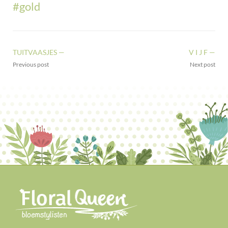
#gold
TUITVAASJES —
V I J F —
Previous post
Next post