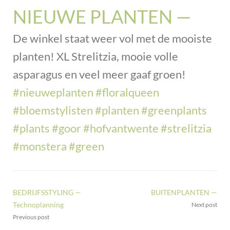
NIEUWE PLANTEN —
De winkel staat weer vol met de mooiste
planten! XL Strelitzia, mooie volle
asparagus en veel meer gaaf groen!
#nieuweplanten
#floralqueen
#bloemstylisten
#planten
#greenplants
#plants
#goor
#hofvantwente
#strelitzia
#monstera
#green
BEDRIJFSSTYLING —
BUITENPLANTEN —
Technoplanning
Next post
Previous post