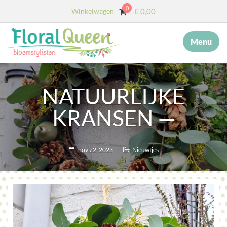
0
Winkelwagen
€
0,00
Menu
×
MENU
START
NATUURLIJKE
OVER ONS
KRANSEN —
DIENSTEN
AFSCHEID MET BLOEMEN
nov 22, 2023
Nieuwtjes
COLLECTIE
WEBSHOP
BLOG