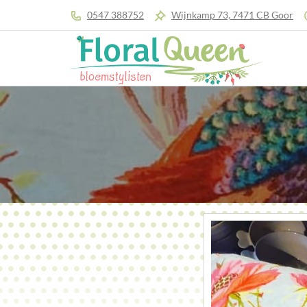
0547 388752
Wijnkamp 73, 7471 CB Goor