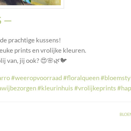
 —
, de prachtige kussens!
euke prints en vrolijke kleuren.
ij van, jij ook?
😍
🌸
🌿
🐦
arro
#
weeropvoorraad
#
floralqueen
#
bloemsty
awijbezorgen
#
kleurinhuis
#
vrolijkeprints
#
ha
BLOE