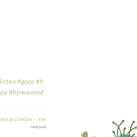
listen
#
goor
#
h
ppy
#
fijneavond
MEN BEZORGEN — 🌸🌺
Next post