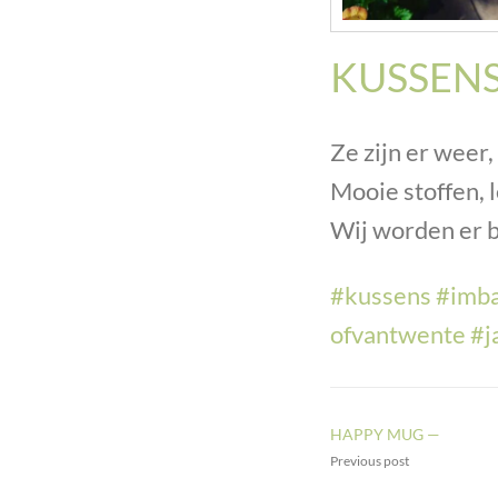
KUSSENS
Ze zijn er weer
Mooie stoffen, l
Wij worden er bl
#
kussens
#
imb
ofvantwente
#
j
HAPPY MUG —
Previous post