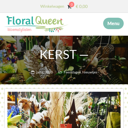
0
Winkelwagen
€
0,00
Menu
×
MENU
START
KERST —
OVER ONS
DIENSTEN
jan 6, 2020
Feestdagen
,
Nieuwtjes
AFSCHEID MET BLOEMEN
COLLECTIE
WEBSHOP
BLOG