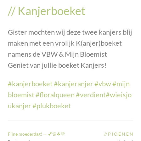
// Kanjerboeket
Gister mochten wij deze twee kanjers blij
maken met een vrolijk K(anjer)boeket
namens de VBW & Mijn Bloemist
Geniet van jullie boeket Kanjers!
#
kanjerboeket
#
kanjeranjer
#
vbw
#
mijn
bloemist
#
floralqueen
#
verdient
#
wieisjo
ukanjer
#
plukboeket
Fijne moederdag! — 💕🌸☘💛
// P I O E N E N