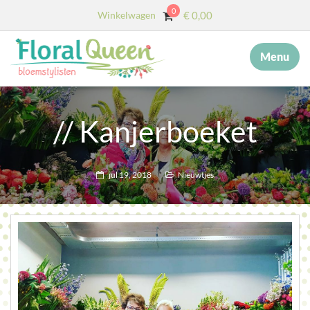
0
Winkelwagen
€
0,00
Menu
×
MENU
START
// Kanjerboeket
OVER ONS
DIENSTEN
jul 19, 2018
Nieuwtjes
AFSCHEID MET BLOEMEN
COLLECTIE
WEBSHOP
BLOG