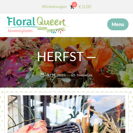
0
Winkelwagen
€
0,00
Menu
×
MENU
START
HERFST —
OVER ONS
DIENSTEN
okt 11, 2022
Nieuwtjes
AFSCHEID MET BLOEMEN
COLLECTIE
WEBSHOP
BLOG