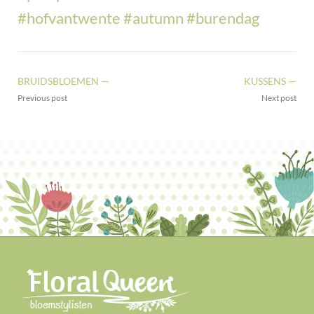
#hofvantwente
#autumn
#burendag
BRUIDSBLOEMEN —
KUSSENS —
Previous post
Next post