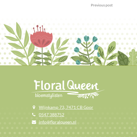
Previous post
Wijnkamp 73, 7471 CB Goor
0547 388752
info@floralqueen.nl