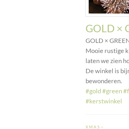
GOLD × 
GOLD × GREE
Mooie rustige k
laten we zien h
De winkel is bij
bewonderen.
#gold
#green
#
#kerstwinkel
X M A S —