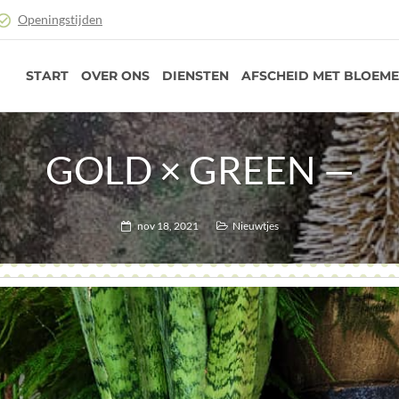
Openingstijden
START
OVER ONS
DIENSTEN
AFSCHEID MET BLOEM
GOLD × GREEN —
nov 18, 2021
Nieuwtjes