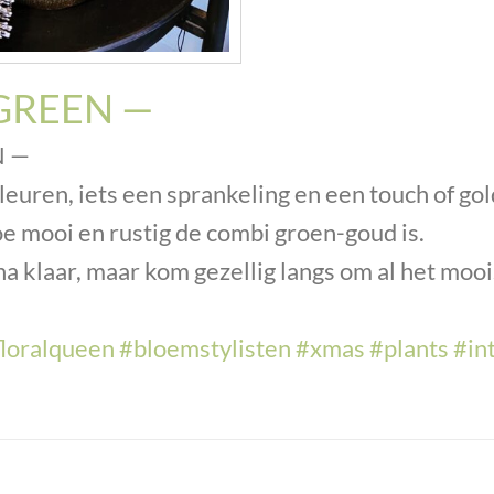
GREEN —
N —
leuren, iets een sprankeling en een touch of gol
oe mooi en rustig de combi groen-goud is.
na klaar, maar kom gezellig langs om al het mooi
floralqueen
#bloemstylisten
#xmas
#plants
#in