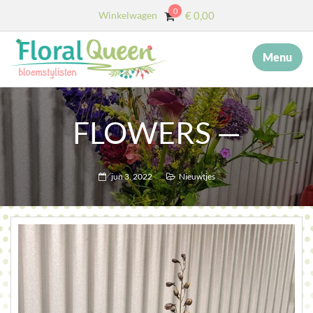
0
Winkelwagen
€
0,00
Menu
×
MENU
START
FLOWERS —
OVER ONS
DIENSTEN
jun 3, 2022
Nieuwtjes
AFSCHEID MET BLOEMEN
COLLECTIE
WEBSHOP
BLOG