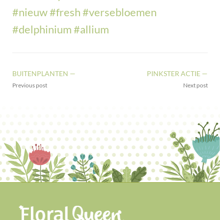
#nieuw
#fresh
#versebloemen
#delphinium
#allium
BUITENPLANTEN —
PINKSTER ACTIE —
Previous post
Next post