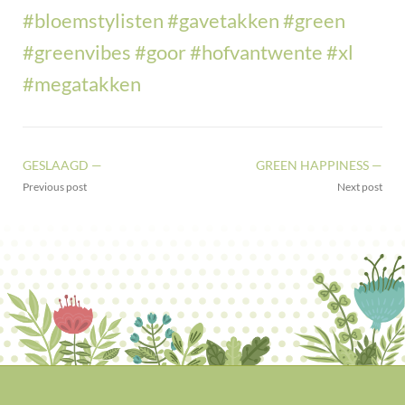
#bloemstylisten
#gavetakken
#green
#greenvibes
#goor
#hofvantwente
#xl
#megatakken
GESLAAGD —
GREEN HAPPINESS —
Previous post
Next post