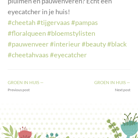
pluimen en pauwenveren? Echt een
eyecatcher in je huis!
#cheetah
#tijgervaas
#pampas
#floralqueen
#bloemstylisten
#pauwenveer
#interieur
#beauty
#black
#cheetahvaas
#eyecatcher
GROEN IN HUIS —
GROEN IN HUIS —
Previous post
Next post