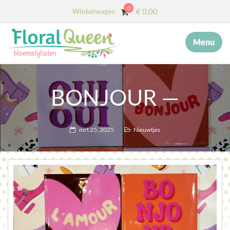
0
Winkelwagen
€
0,00
Menu
×
MENU
START
BONJOUR —
OVER ONS
DIENSTEN
mrt 25, 2025
Nieuwtjes
AFSCHEID MET BLOEMEN
COLLECTIE
WEBSHOP
BLOG