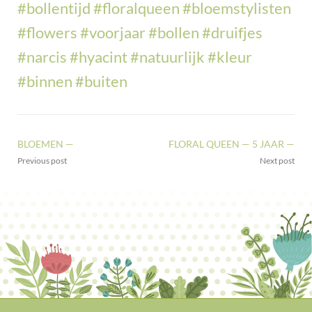
#bollentijd
#floralqueen
#bloemstylisten
#flowers
#voorjaar
#bollen
#druifjes
#narcis
#hyacint
#natuurlijk
#kleur
#binnen
#buiten
BLOEMEN —
FLORAL QUEEN — 5 JAAR —
Previous post
Next post