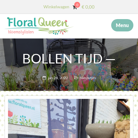
0
Winkelwagen
€
0,00
Menu
×
MENU
START
BOLLEN TIJD —
OVER ONS
DIENSTEN
jan 28, 2022
Nieuwtjes
AFSCHEID MET BLOEMEN
COLLECTIE
WEBSHOP
BLOG