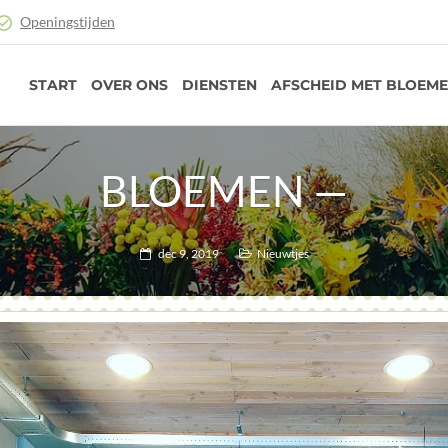
Openingstijden
START
OVER ONS
DIENSTEN
AFSCHEID MET BLOEM
BLOEMEN —
dec 9, 2019
Nieuwtjes