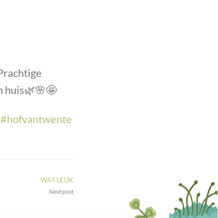
Prachtige
n huis
🌿
🌸
🤩
#
hofvantwente
WAT LEUK
Next post