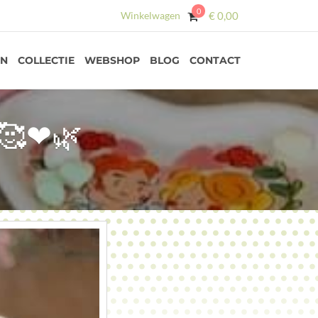
0
Winkelwagen
€
0,00
EN
COLLECTIE
WEBSHOP
BLOG
CONTACT
🥰❤🌿