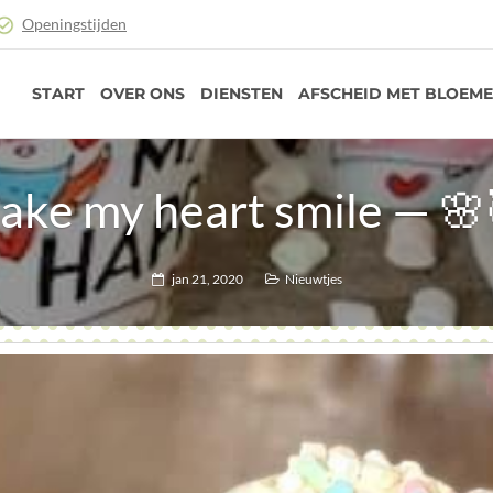
Openingstijden
START
OVER ONS
DIENSTEN
AFSCHEID MET BLOEM
ake my heart smile — 
jan 21, 2020
Nieuwtjes