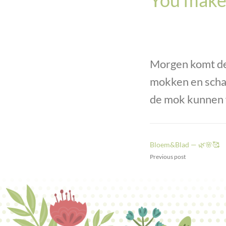
Morgen komt de
mokken en schaa
de mok kunnen 
Bloem&Blad — 🌿🌸🥰
Previous post