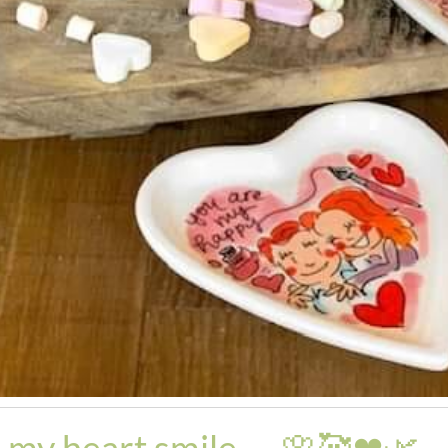
 my heart smile — 🌸🥰❤🌿