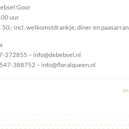
Bebsel Goor
.00 uur
€ 50,- incl. welkomstdrankje, diner en paasarra
a
47-272855 –
info@debebsel.nl
 0547-388752 –
info@floralqueen.nl
BA