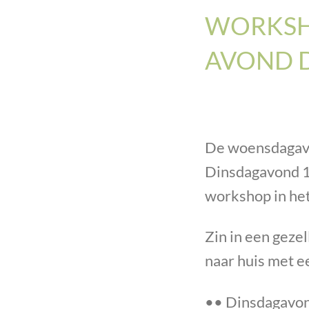
WORKSHO
AVOND D
De woensdagavo
Dinsdagavond 1
workshop in het
Zin in een gezel
naar huis met e
•• Dinsdagavon