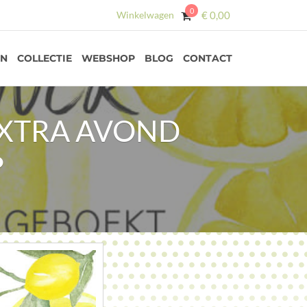
0
Winkelwagen
€
0,00
EN
COLLECTIE
WEBSHOP
BLOG
CONTACT
EXTRA AVOND
•