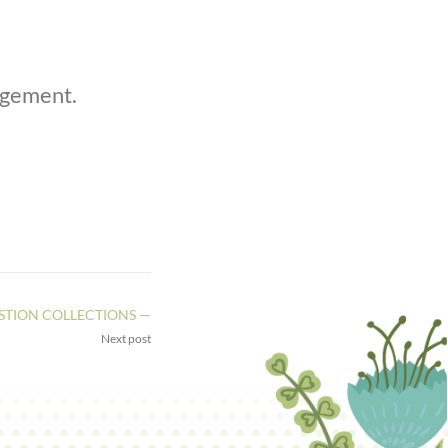
ngement.
STION COLLECTIONS —
Next post