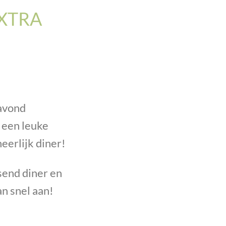
EXTRA
avond
 een leuke
eerlijk diner!
ssend diner en
n snel aan!