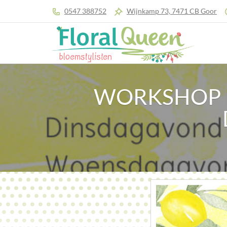
0547 388752
Wijnkamp 73, 7471 CB Goor
WORKSHOP P