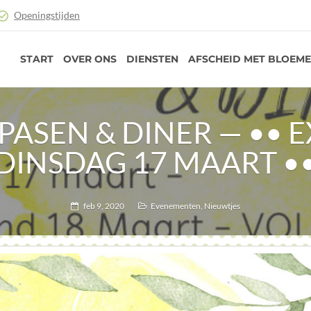
Openingstijden
START
OVER ONS
DIENSTEN
AFSCHEID MET BLOEM
ASEN & DINER — •• 
DINSDAG 17 MAART •
feb 9, 2020
Evenementen
,
Nieuwtjes