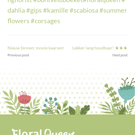
dahlia
#
gips
#
kamille
#
scabiosa
#
summer
flowers
#
corsages
Nieuw binnen; mooie kaarsen!
Lekker lang houdbaar! 🌵🌵🌵
Previous post
Next post