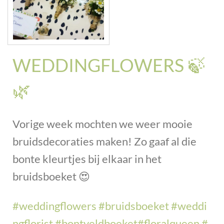
WEDDINGFLOWERS 🍃
🌿
Vorige week mochten we weer mooie
bruidsdecoraties maken! Zo gaaf al die
bonte kleurtjes bij elkaar in het
bruidsboeket
😍
#
weddingflowers
#
bruidsboeket
#
weddi
ngflorist
#
bontveldboeket
#
floralqueen
#