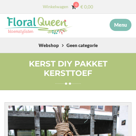
0
Winkelwagen
€
0,00
Menu
×
MENU
START
Webshop
Geen categorie
OVER ONS
KERST DIY PAKKET
KERSTTOEF
DIENSTEN
AFSCHEID MET BLOEMEN
COLLECTIE
WEBSHOP
BLOG