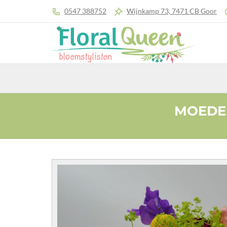
0547 388752
Wijnkamp 73, 7471 CB Goor
MOEDE