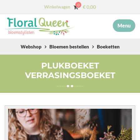
0
Winkelwagen
€
0,00
Menu
×
MENU
START
Webshop
Bloemen bestellen
Boeketten
OVER ONS
PLUKBOEKET
VERRASINGSBOEKET
DIENSTEN
AFSCHEID MET BLOEMEN
COLLECTIE
WEBSHOP
BLOG