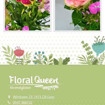
Wijnkamp 73, 7471 CB Goor
0547 388752