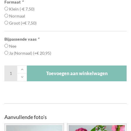
Formaat
*
Klein
(
-
€
7,50
)
Normaal
Groot
(+
€
7,50
)
Bijpassende vaas
*
Nee
Ja (Normaal)
(+
€
20,95
)
Toevoegen aan winkelwagen
Aanvullende foto's