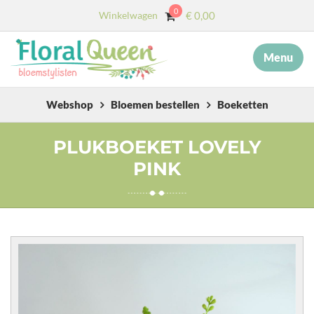
0
Winkelwagen
€
0,00
Menu
×
MENU
START
Webshop
Bloemen bestellen
Boeketten
OVER ONS
PLUKBOEKET LOVELY
PINK
DIENSTEN
AFSCHEID MET BLOEMEN
COLLECTIE
WEBSHOP
BLOG