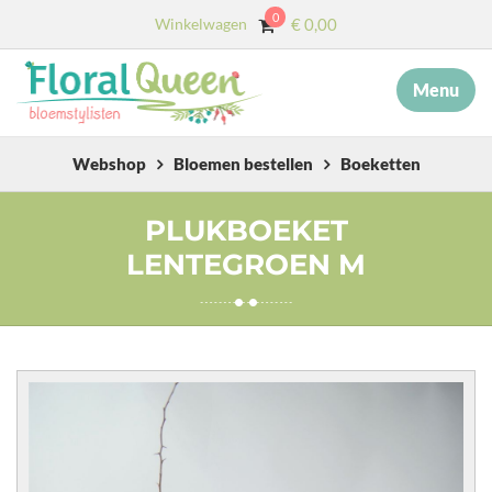
0
Winkelwagen
€
0,00
Menu
×
MENU
START
Webshop
Bloemen bestellen
Boeketten
OVER ONS
PLUKBOEKET
LENTEGROEN M
DIENSTEN
AFSCHEID MET BLOEMEN
COLLECTIE
WEBSHOP
BLOG