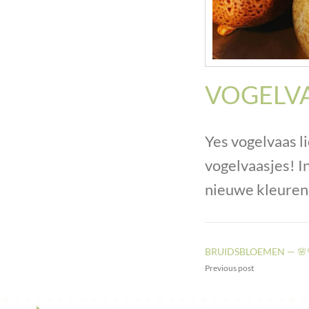
VOGELVA
Yes vogelvaas l
vogelvaasjes! I
nieuwe kleure
BRUIDSBLOEMEN — 🌸
Previous post