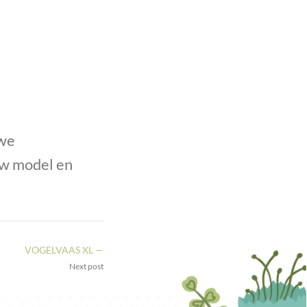
uwe
uw model en
VOGELVAAS XL —
Next post