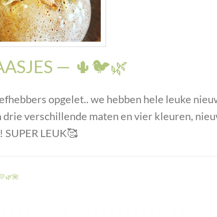
ASJES — 🌵🐦🌿
iefhebbers opgelet.. we hebben hele leuke nie
n drie verschillende maten en vier kleuren, nie
n! SUPER LEUK
🥰
🌿🌺