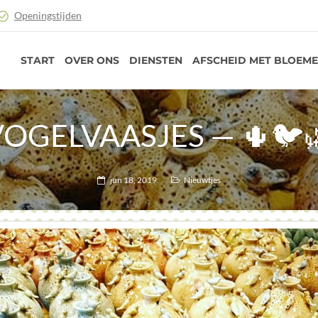
Openingstijden
START
OVER ONS
DIENSTEN
AFSCHEID MET BLOEM
VOGELVAASJES — 🌵🐦
jun 18, 2019
Nieuwtjes