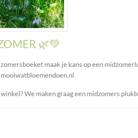
 ZOMER 🌿💚
 zomersboeket maak je kans op een midzomerlun
; mooiwatbloemendoen.nl
e winkel? We maken graag een midzomers plukb