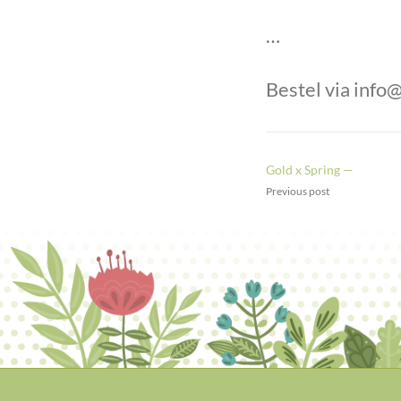
…
Bestel via
info@
Gold x Spring —
Previous post