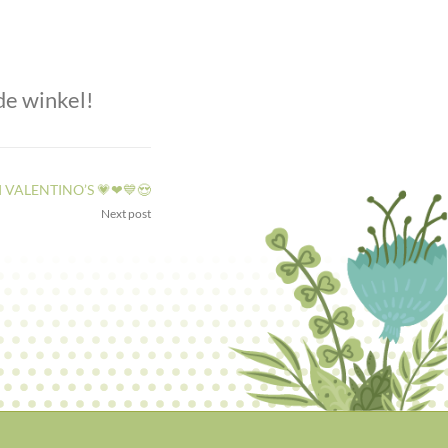
de winkel!
I VALENTINO’S 💗❤💙😍
Next post