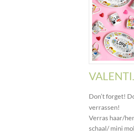
VALENTI
Don’t forget! D
verrassen!
Verras haar/hem
schaal/ mini m