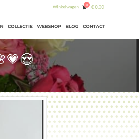
0
Winkelwagen
€
0,00
EN
COLLECTIE
WEBSHOP
BLOG
CONTACT
💗😍