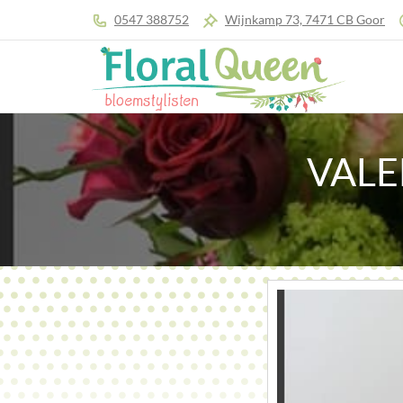
0547 388752
Wijnkamp 73, 7471 CB Goor
VALE