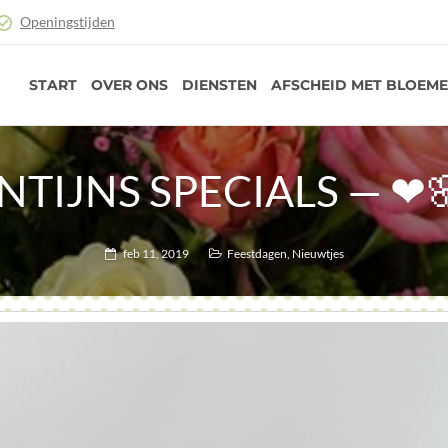
Openingstijden
START
OVER ONS
DIENSTEN
AFSCHEID MET BLOEM
NTIJNS SPECIALS — ❤
feb 11, 2019
Feestdagen
,
Nieuwtjes