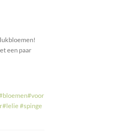
 plukbloemen!
met een paar
#
bloemen
#
voor
r
#
lelie
#
spinge