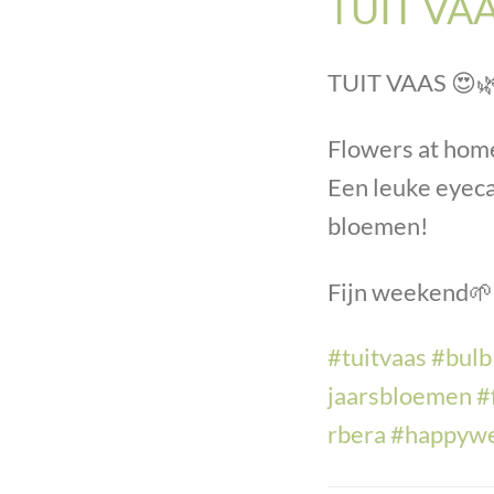
TUIT VAA
TUIT VAAS
😍

Flowers at home
Een leuke eyeca
bloemen!
Fijn weekend
🌱
#
tuitvaas
#
bulb
jaarsbloemen
#
rbera
#
happyw