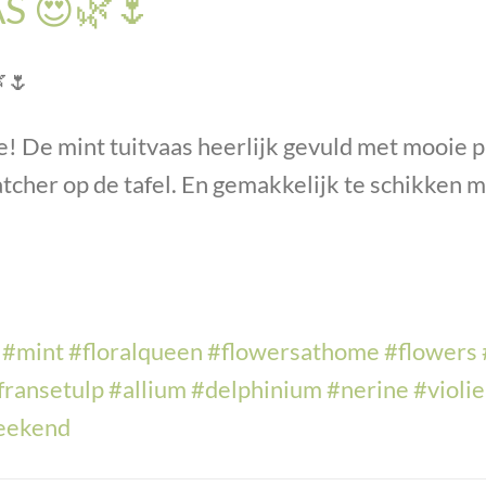
S 😍🌿🌷

🌷
! De mint tuitvaas heerlijk gevuld met mooie
tcher op de tafel. En gemakkelijk te schikken 
#
mint
#
floralqueen
#
flowersathome
#
flowers
fransetulp
#
allium
#
delphinium
#
nerine
#
violie
eekend