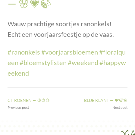
— 🌸💗🍃
Wauw prachtige soortjes ranonkels!
Echt een voorjaarsfeestje op de vaas.
#ranonkels
#voorjaarsbloemen
#floralqu
een
#bloemstylisten
#weekend
#happyw
eekend
CITROENEN — 🍋🍋🍋
BLIJE KLANT — 🐦🍃🌸
Previous post
Next post