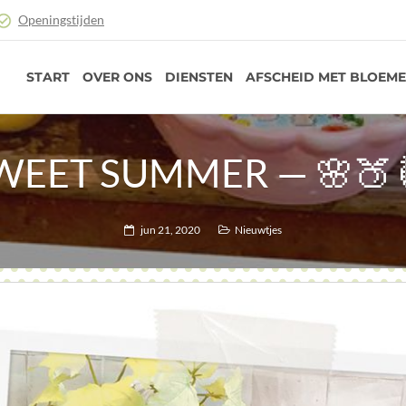
Openingstijden
START
OVER ONS
DIENSTEN
AFSCHEID MET BLOEM
WEET SUMMER — 🌸🍑
jun 21, 2020
Nieuwtjes