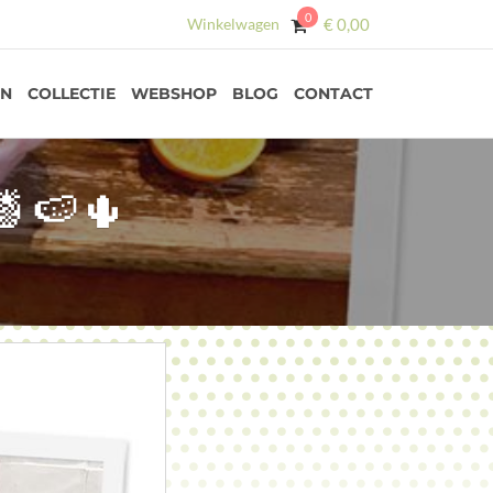
0
Winkelwagen
€
0,00
EN
COLLECTIE
WEBSHOP
BLOG
CONTACT
🍉🌵