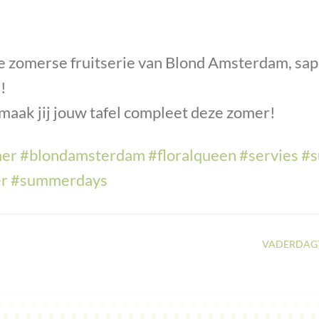
e zomerse fruitserie van Blond Amsterdam, sa
!
 maak jij jouw tafel compleet deze zomer!
er
#
blondamsterdam
#
floralqueen
#
servies
#
r
#
summerdays
VADERDAGTI