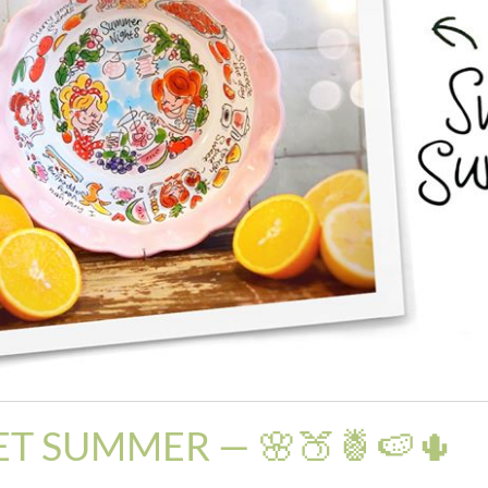
T SUMMER — 🌸🍑🍍🍉🌵