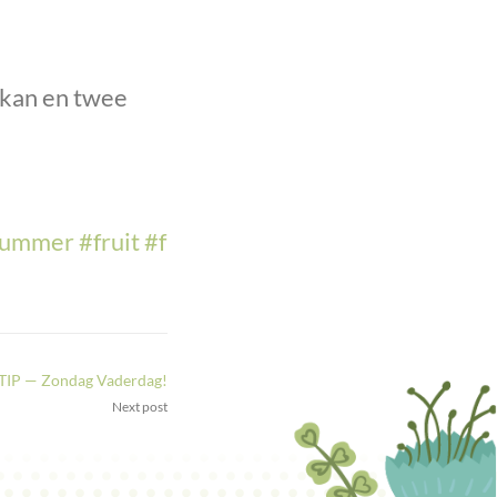
pkan en twee
summer
#
fruit
#
f
P — Zondag Vaderdag!
Next post