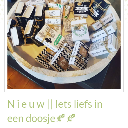
CONTACT
N i e u w || Iets liefs in
een doosje🍂🍂