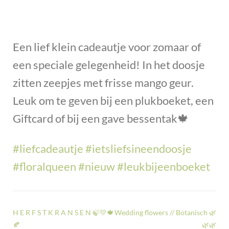
Een lief klein cadeautje voor zomaar of
een speciale gelegenheid! In het doosje
zitten zeepjes met frisse mango geur.
Leuk om te geven bij een plukboeket, een
Giftcard of bij een gave bessentak
🍁
#
liefcadeautje
#
ietsliefsineendoosje
#
floralqueen
#
nieuw
#
leukbijeenboeket
H E R F S T K R A N S E N 🍃💛🍁
Wedding flowers // Botanisch 🌿
🍂
🌿🌿