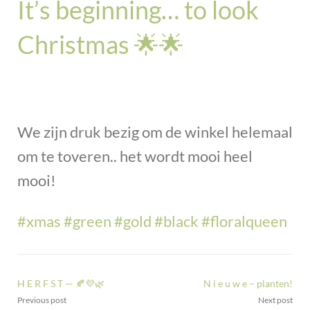
It’s beginning… to look
Christmas 🌟🌟
We zijn druk bezig om de winkel helemaal
om te toveren.. het wordt mooi heel
mooi!
#
xmas
#
green
#
gold
#
black
#
floralqueen
H E R F S T — 🍂💜🌿
N i e u w e – planten!
Previous post
Next post