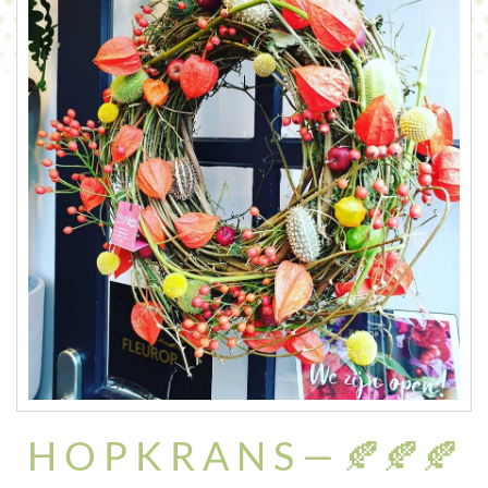
CONTACT
H O P K R A N S — 🍂🍂🍂