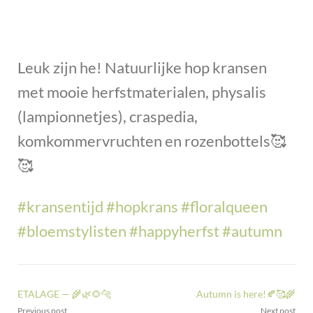
Leuk zijn he! Natuurlijke hop kransen
met mooie herfstmaterialen, physalis
(lampionnetjes), craspedia,
komkommervruchten en rozenbottels
🥰
🥰
#
kransentijd
#
hopkrans
#
floralqueen
#
bloemstylisten
#
happyherfst
#
autumn
ETALAGE — 🌾🌿🌻🐆
Autumn is here!🍂🥰🌾
Previous post
Next post