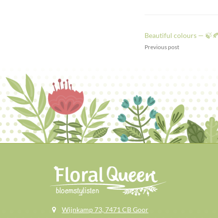
Beautiful colours — 🍃
Previous post
Wijnkamp 73, 7471 CB Goor