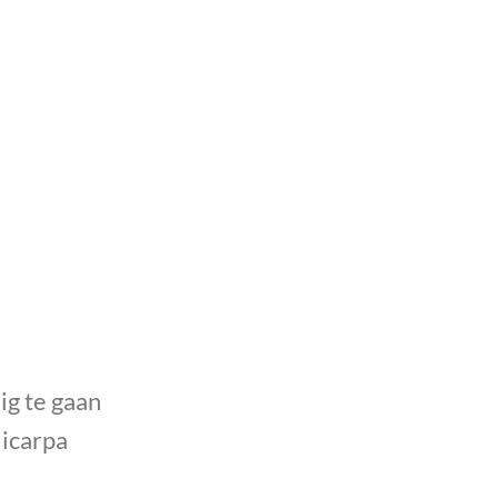
ig te gaan
licarpa