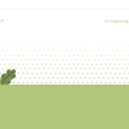
💛
It’s beginnin