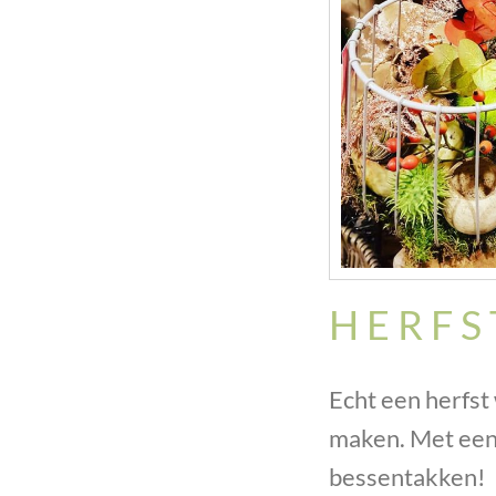
H E R F S
Echt een herfst
maken. Met een
bessentakken!