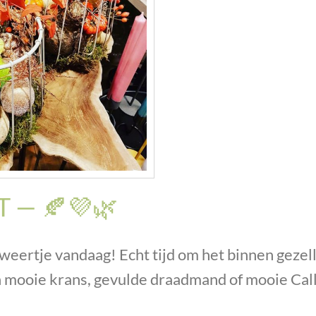
 T — 🍂💜🌿
 weertje vandaag! Echt tijd om het binnen gezell
 mooie krans, gevulde draadmand of mooie Cal