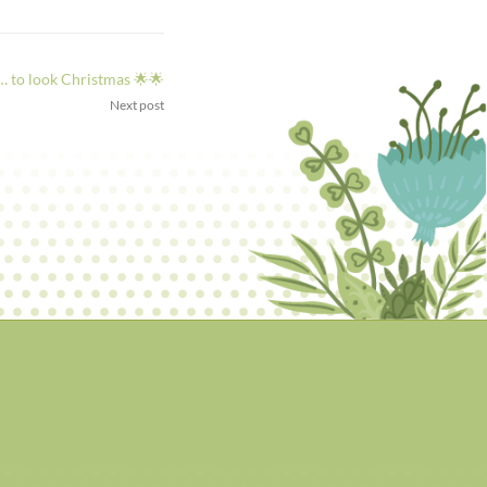
g… to look Christmas 🌟🌟
Next post