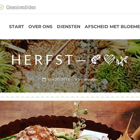
Openingstijden
START
OVER ONS
DIENSTEN
AFSCHEID MET BLOEM
H E R F S T — 🍂💜🌿
nov 20, 2018
Nieuwtjes