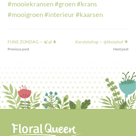
#
mooiekransen
#
groen
#
krans
#
mooigroen
#
interieur
#
kaarsen
FIJNE ZONDAG — 🍃🌿🌲
Kerststyling — @tkniphof 🌟
Previous post
Next post