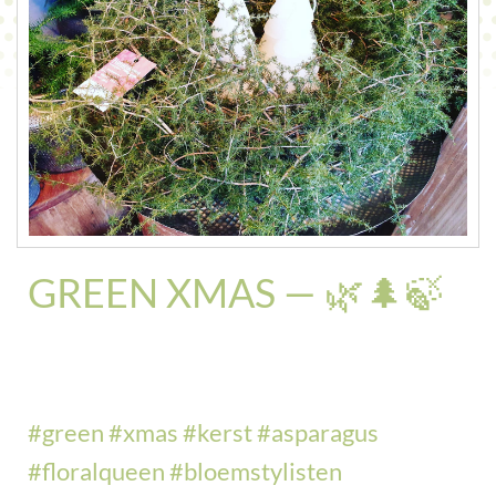
CONTACT
GREEN XMAS — 🌿🌲🍃
#
green
#
xmas
#
kerst
#
asparagus
#
floralqueen
#
bloemstylisten