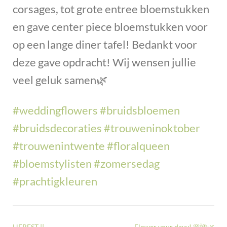
corsages, tot grote entree bloemstukken
en gave center piece bloemstukken voor
op een lange diner tafel! Bedankt voor
deze gave opdracht! Wij wensen jullie
veel geluk samen
🌿
#
weddingflowers
#
bruidsbloemen
#
bruidsdecoraties
#
trouweninoktober
#
trouwenintwente
#
floralqueen
#
bloemstylisten
#
zomersedag
#
prachtigkleuren
HERFST ||
Flower your dayy! 🌸🌺🌿