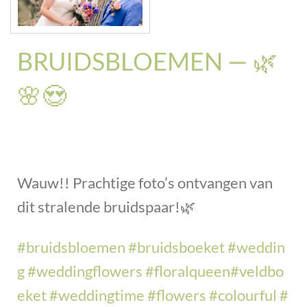
BRUIDSBLOEMEN — 🌿
🌸😍
Wauw!! Prachtige foto’s ontvangen van
dit stralende bruidspaar!
🌿
#
bruidsbloemen
#
bruidsboeket
#
weddin
g
#
weddingflowers
#
floralqueen
#
veldbo
eket
#
weddingtime
#
flowers
#
colourful
#